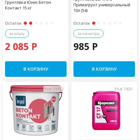
Грунтовка Юнис Бетон
Примагрунт универсальный
Контакт 15 кг
10л (54)
Остаток
Остаток
за штуку
за канистру
2 085 P
985 P
В КОРЗИНУ
В КОРЗИНУ
Код: 29482
Код: 7420