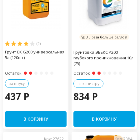
🚀 В 3 раза больше баллов!
(2)
Грунт ЕК G200 универсальная
Грунтовка ЭВЕКС Р200
5л (120шт)
глубокого проникновения 10л
(75)
Остаток
Остаток
за штуку
за канистру
437 P
834 P
В КОРЗИНУ
В КОРЗИНУ
Код: 27622
Код: 7384