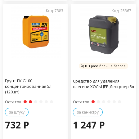
Код: 7383
Код: 25367
🚀 В 3 раза больше баллов!
Грунт ЕК G100
Средство для удаления
концентрированная 5л
плесени ХОЛЬЦЕР Дестроер 5л
(120шт)
Остаток
Остаток
за штуку
за канистру
732 P
1 247 P