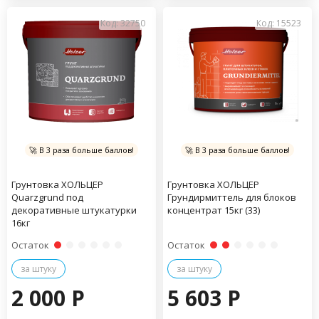
Код: 32750
Код: 15523
🚀 В 3 раза больше баллов!
🚀 В 3 раза больше баллов!
Грунтовка ХОЛЬЦЕР
Грунтовка ХОЛЬЦЕР
Quarzgrund под
Грундирмиттель для блоков
декоративные штукатурки
концентрат 15кг (33)
16кг
Остаток
Остаток
за штуку
за штуку
2 000 P
5 603 P