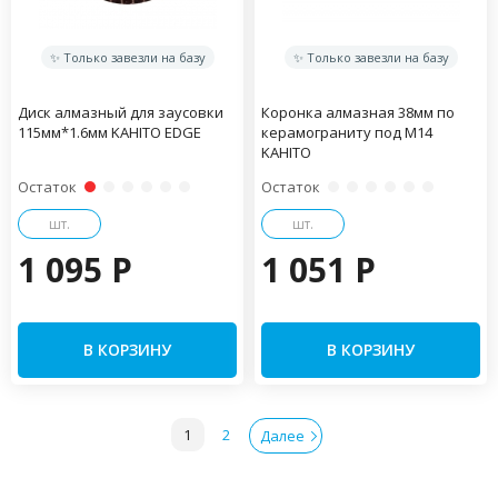
✨ Только завезли на базу
✨ Только завезли на базу
Диск алмазный для заусовки
Коронка алмазная 38мм по
115мм*1.6мм KAHITO EDGE
керамограниту под М14
KAHITO
Остаток
Остаток
шт.
шт.
1 095 P
1 051 P
В КОРЗИНУ
В КОРЗИНУ
1
2
Далее