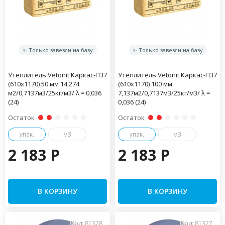
✨ Только завезли на базу
✨ Только завезли на базу
Утеплитель Vetonit Каркас-П37
Утеплитель Vetonit Каркас-П37
(610х1170) 50 мм 14,274
(610х1170) 100 мм
м2/0,7137м3/25кг/м3/ λ = 0,036
7,137м2/0,7137м3/25кг/м3/ λ =
(24)
0,036 (24)
Остаток
Остаток
упак.
м3
упак.
м3
2 183 P
2 183 P
В КОРЗИНУ
В КОРЗИНУ
Код: 81328
Код: 81327