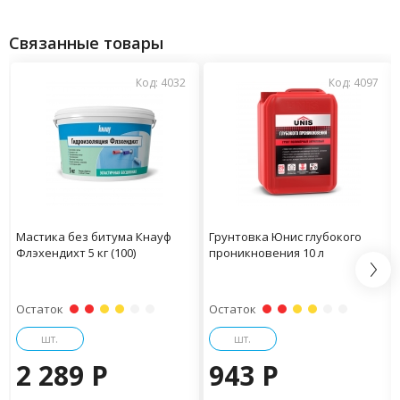
Связанные товары
Код: 4032
Код: 4097
Мастика без битума Кнауф
Грунтовка Юнис глубокого
Флэхендихт 5 кг (100)
проникновения 10 л
Остаток
Остаток
шт.
шт.
2 289 P
943 P