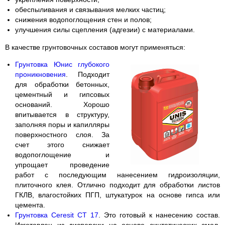
обеспыливания и связывания мелких частиц;
снижения водопоглощения стен и полов;
улучшения силы сцепления (адгезии) с материалами.
В качестве грунтовочных составов могут применяться:
Грунтовка Юнис глубокого
проникновения
. Подходит
для обработки бетонных,
цементный и гипсовых
оснований. Хорошо
впитывается в структуру,
заполняя поры и капилляры
поверхностного слоя. За
счет этого снижает
водопоглощение и
упрощает проведение
работ с последующим нанесением гидроизоляции,
плиточного клея. Отлично подходит для обработки листов
ГКЛВ, влагостойких ПГП, штукатурок на основе гипса или
цемента.
Грунтовка Ceresit CT 17
. Это готовый к нанесению состав.
Изготовлен из дисперсии на основе синтетических смол.