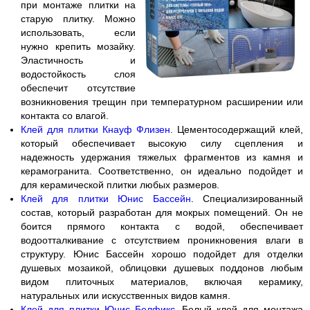
при монтаже плитки на
старую плитку. Можно
использовать, если
нужно крепить мозайку.
Эластичность и
водостойкость слоя
обеспечит отсутствие
возникновения трещин при температурном расширении или
контакта со влагой.
Клей для плитки Кнауф Флизен
. Цементосодержащий клей,
который обеспечивает высокую силу сцепления и
надежность удержания тяжелых фрагментов из камня и
керамогранита. Соответственно, он идеально подойдет и
для керамической плитки любых размеров.
Клей для плитки Юнис Бассейн
. Специализированный
состав, который разработан для мокрых помещений. Он не
боится прямого контакта с водой, обеспечивает
водоотталкивание с отсутствием проникновения влаги в
структуру. Юнис Бассейн хорошо подойдет для отделки
душевых мозаикой, облицовки душевых поддонов любым
видом плиточных материалов, включая керамику,
натуральных или искусственных видов камня.
Клей для плитки Юнис Белфикс
. Белый клей для монтажа