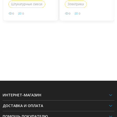
применения
Штукатурные смеси
Электрика
0
0
0
0
ИНТЕРНЕТ-МАГАЗИН
ДОСТАВКА И ОПЛАТА
ПОМОЩЬ ПОКУПАТЕЛЮ