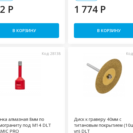
2 P
1 774 P
В КОРЗИНУ
В КОРЗИНУ
Код: 28138
Код
нка алмазная 8мм по
Диск к граверу 40мм с
мограниту под М14 DLT
титановым покрытием (10
AMIC PRO
уп) DLT