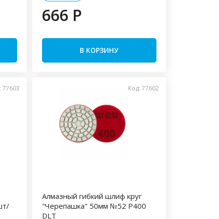
666 P
В КОРЗИНУ
: 77603
Код: 77602
Алмазный гибкий шлиф круг
шт/
"Черепашка" 50мм №52 P400
DLT