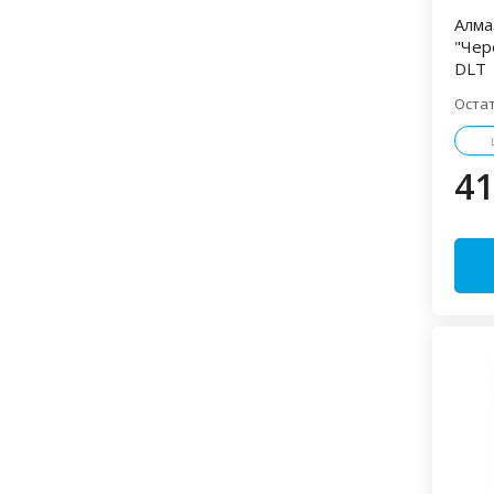
BLACKMOR
Ecola
Алма
(1)
(1)
"Чер
EKF
Elex
Gauss
(2)
(9)
(2)
DLT
GENERICA
Gusi Electric
(1)
(4)
Оста
IEK
IN HOME
(30)
(1)
JazzWay
Legrand
(47)
(114)
41
LEZARD
Makel
(4)
(3)
Navigator
Philips
(9)
(1)
REXANT
(33)
Schneider Electric
TDM
(211)
(33)
Tekfor
V
VIKO
(9)
(3)
(6)
WAGO
ИЭК
(19)
(194)
ИЭК/TDM
КВТ
(19)
(13)
Китай
Меркурий
(2)
(4)
Минск
ОНЛАЙТ
(3)
(1)
Россия
Техэнерго
(295)
(1)
ЭЛЕКОР
ЭРА
(1)
(46)