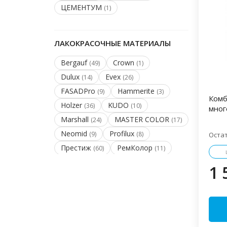
ЦЕМЕНТУМ
(1)
ЛАКОКРАСОЧНЫЕ МАТЕРИАЛЫ
Bergauf
Crown
(49)
(1)
Dulux
Evex
(14)
(26)
FASADPro
Hammerite
(9)
(3)
Комб
Holzer
KUDO
(36)
(10)
мног
Marshall
MASTER COLOR
(24)
(17)
Neomid
Profilux
(9)
(8)
Оста
Престиж
РемКолор
(60)
(11)
1 
КЛЕИ И ГЕРМЕТИКИ
Bergauf
Ceresit
(49)
(71)
Cosmofen
Kleo
(2)
(7)