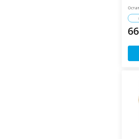
САНТЕХНИКА
Оста
Aquant
ARCH
(11)
(14)
Hanskonner
ITAP
(1)
(8)
66
MOS
ProAqua
(31)
(275)
PTFE
Radena
RTP
(1)
(1)
(5)
RV-PLAST
STI
(19)
(35)
STOUT
VALFEX
(3)
(413)
VALTEC
(147)
Wavin Ekoplastik
(97)
АниПласт
Магнел
(17)
(1)
НРЗ
Политек
(1)
(41)
СантехМастер
(2)
ЭЛЕКТРИКА И ОСВЕЩЕНИЕ
ABB
ASD
(9)
(9)