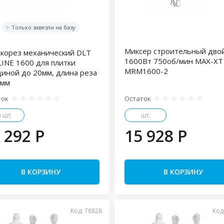
✨ Только завезли на базу
Миксер строительный дво
корез механический DLT
1600Вт 750об/мин MAX-XT
INE 1600 для плитки
MRM1600-2
иной до 20мм, длина реза
0мм
ток
Остаток
а шт.
шт.
 292 P
15 928 P
В КОРЗИНУ
В КОРЗИНУ
Код: 78828
Код