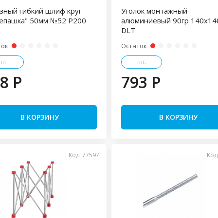
зный гибкий шлиф круг
Уголок монтажный
епашка" 50мм №52 P200
алюминиевый 90гр 140х14
DLT
ток
Остаток
шт.
шт.
8 P
793 P
В КОРЗИНУ
В КОРЗИНУ
Код: 77597
Код