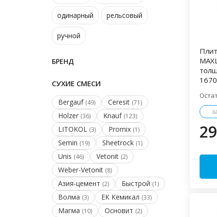
одинарный
рельсовый
ручной
Плит
MAXL
БРЕНД
толщ
167
СУХИЕ СМЕСИ
Оста
Bergauf
Ceresit
(49)
(71)
з
Holzer
Knauf
(36)
(123)
29
LITOKOL
Promix
(3)
(1)
Semin
Sheetrock
(19)
(1)
Unis
Vetonit
(46)
(2)
Weber-Vetonit
(8)
Азия-цемент
Быстрой
(2)
(1)
Волма
ЕК Кемикал
(3)
(33)
Магма
Основит
(10)
(2)