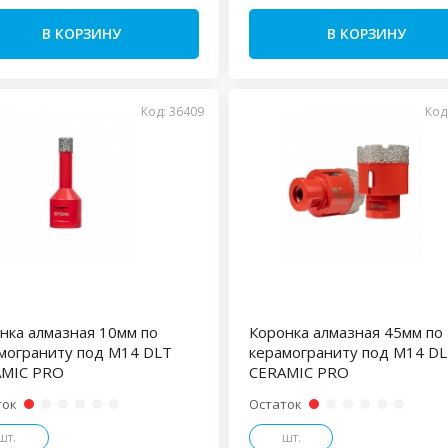
В КОРЗИНУ
В КОРЗИНУ
Код: 36409
Код
нка алмазная 10мм по
Коронка алмазная 45мм по
мограниту под М14 DLT
керамограниту под М14 D
AMIC PRO
CERAMIC PRO
ток
Остаток
шт.
шт.