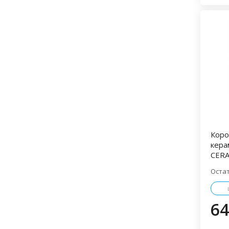
Profil
Quelyd
(10)
(12)
SOUDAL
TYTAN
(24)
(1)
Unis
КонСтрой
(46)
(3)
МАКРОФЛЕКС
МЕТИЛАН
(8)
(4)
Момент
Радуга
(30)
(6)
ТАНГИТ
ЭКОН
(1)
(3)
СТРОИТЕЛЬНАЯ ХИМИЯ
Cemmix
Fomeron
(1)
(2)
Коро
кера
Protex
T-REX
TITAN
(1)
(1)
(1)
CER
Аксолит
АльфаТехМаст
(1)
(2)
Оста
ЕВРОТЕХМАСТ
Зелест
(5)
(4)
Радуга
Сенеж
(6)
(32)
64
УТЕПЛИТЕЛИ