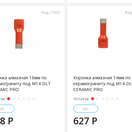
Код: 77612
Код
нка алмазная 16мм по
Коронка алмазная 14мм по
мограниту под М14 DLT
керамограниту под М14 D
AMIC PRO
CERAMIC PRO
ток
Остаток
шт.
шт.
8 P
627 P