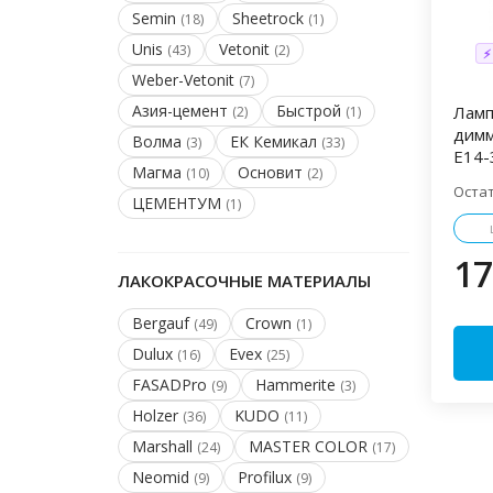
Semin
Sheetrock
(18)
(1)
Unis
Vetonit
(43)
(2)
⚡
Weber-Vetonit
(7)
Азия-цемент
Быстрой
Ламп
(2)
(1)
димм
Волма
ЕК Кемикал
(3)
(33)
Е14-
Магма
Основит
(10)
(2)
Оста
ЦЕМЕНТУМ
(1)
17
ЛАКОКРАСОЧНЫЕ МАТЕРИАЛЫ
Bergauf
Crown
(49)
(1)
Dulux
Evex
(16)
(25)
FASADPro
Hammerite
(9)
(3)
Holzer
KUDO
(36)
(11)
Marshall
MASTER COLOR
(24)
(17)
Neomid
Profilux
(9)
(9)