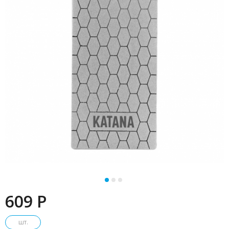
609 P
шт.