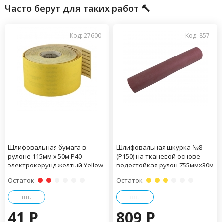
Часто берут для таких работ 🔨
Код: 27600
Код: 857
Шлифовальная бумага в
Шлифовальная шкурка №8
рулоне 115мм х 50м Р40
(Р150) на тканевой основе
электрокорунд желтый Yellow
водостойкая рулон 755ммх30м
Остаток
Остаток
шт.
шт.
41 P
809 P