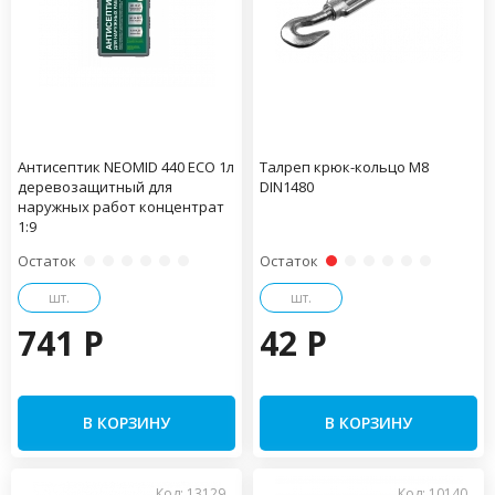
Антисептик NEOMID 440 ECO 1л
Талреп крюк-кольцо М8
деревозащитный для
DIN1480
наружных работ концентрат
1:9
Остаток
Остаток
шт.
шт.
741 P
42 P
В КОРЗИНУ
В КОРЗИНУ
Код: 13129
Код: 10140