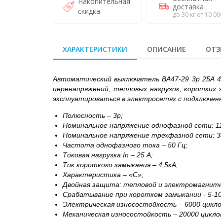
Накопительная
доставка
скидка
до 30 кг от 10 00
ХАРАКТЕРИСТИКИ
ОПИСАНИЕ
ОТЗ
Автоматический выключатель ВА47-29 3р 25А 
перенапряжений, тепловых нагрузок, коротких
эксплуатироваться в электросетях с подключен
Полюсность – 3р;
Номинальное напряжение однофазной сети: 11
Номинальное напряжение трехфазной сети: 3
Частота однофазного тока – 50 Гц;
Токовая нагрузка In – 25 А;
Ток короткого замыкания – 4,5кА;
Характеристика – «С»;
Двойная защита: тепловой и электромагнит
Срабатывание при коротком замыкании - 5-10
Электрическая износостойкость – 6000 цикло
Механическая износостойкость – 20000 цикло