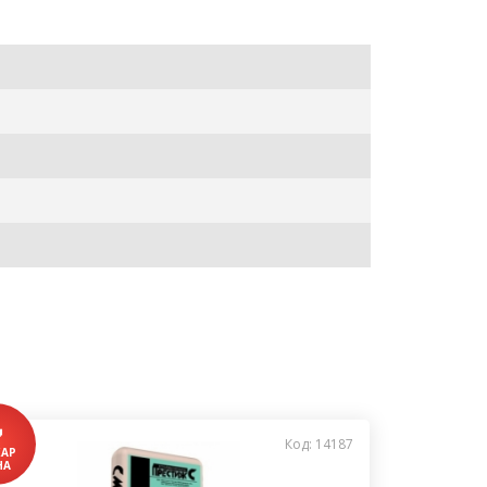
ь
Код: 14187