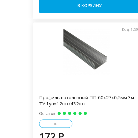
В КОРЗИНУ
Код: 123
Профиль потолочный ПП 60х27х0,5мм 3м
ТУ 1уп=12шт/432шт
Остаток
шт.
172 P