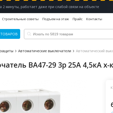
а 2 минуты, работает даже при слабой связи на объекте
Строительные советы
Подъем на этаж
Прайс
Контакты
 ТОВАРОВ
 защиты
Автоматические выключатели
Автоматический выкл
тель ВА47-29 3р 25А 4,5кА х-
К