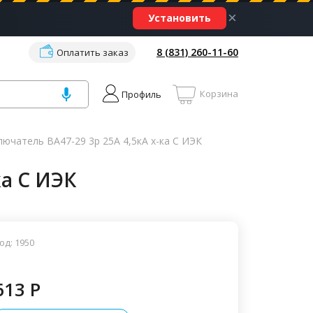
×
Установить
8 (831) 260-11-60
Оплатить заказ
Корзина
Профиль
ючатель ВА47-29 3р 25А 4,5кА х-ка С ИЭК
ка С ИЭК
од: 1950
613 P