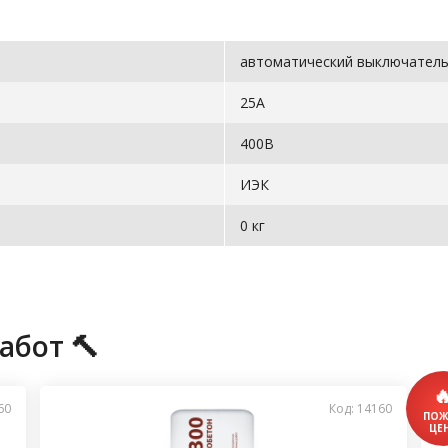
автоматический выключател
25А
400В
ИЭК
0 кг
абот 🔨
60
Код: 14160