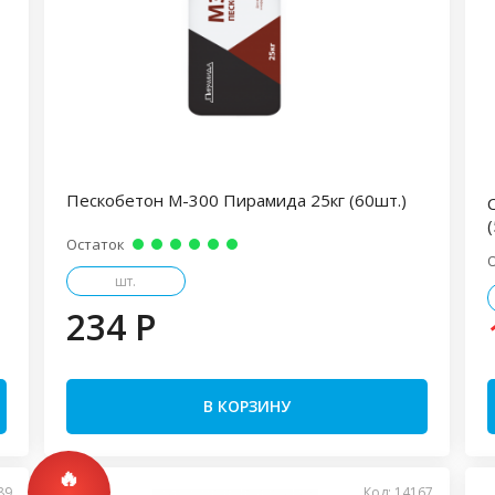
Пескобетон М-300 Пирамида 25кг (60шт.)
(
Остаток
шт.
234 P
В КОРЗИНУ
89
Код: 14167