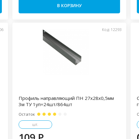
В КОРЗИНУ
06
Код: 12293
Профиль направляющий ПН 27х28х0,5мм
3м ТУ 1уп=24шт/864шт
Остаток
шт.
109 P