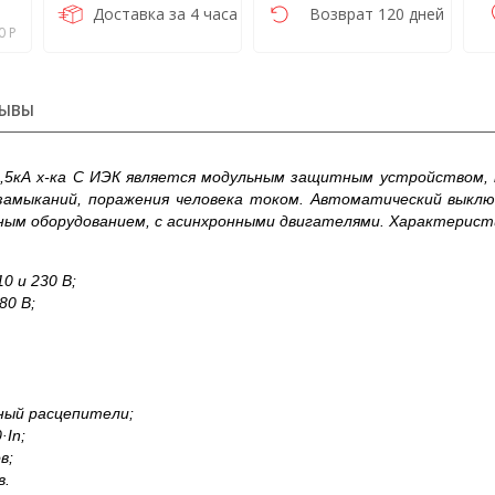
Доставка за 4 часа
Возврат 120 дней
0 Р
ЫВЫ
4,5кА х-ка С ИЭК является модульным защитным устройством,
 замыканий, поражения человека током. Автоматический выклю
ным оборудованием, с асинхронными двигателями. Характерис
0 и 230 В;
80 В;
ный расцепители;
·In;
в;
в.