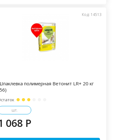
Код: 14513
Шпаклевка полимерная Ветонит LR+ 20 кг
56)
Остаток
шт.
1 068 P