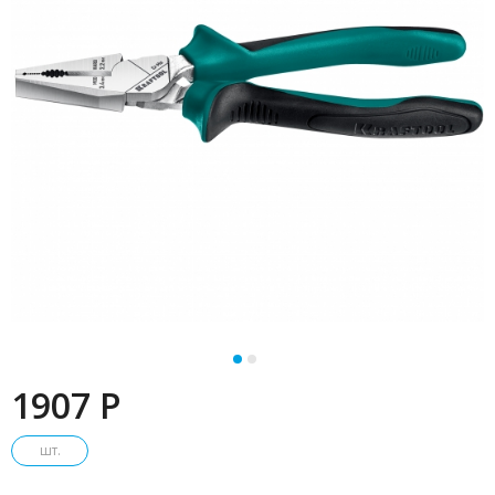
1907 P
шт.