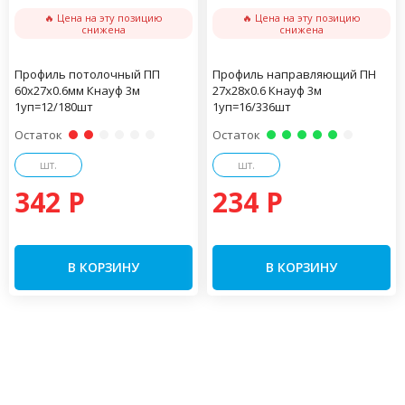
🔥 Цена на эту позицию
🔥 Цена на эту позицию
снижена
снижена
Профиль потолочный ПП
Профиль направляющий ПН
60х27х0.6мм Кнауф 3м
27х28х0.6 Кнауф 3м
1уп=12/180шт
1уп=16/336шт
Остаток
Остаток
шт.
шт.
342 P
234 P
В КОРЗИНУ
В КОРЗИНУ