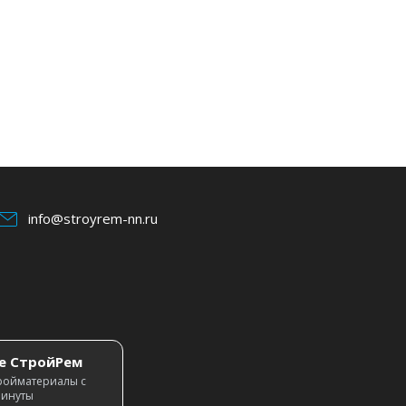
info@stroyrem-nn.ru
е СтройРем
ройматериалы с
минуты