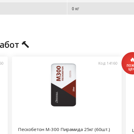
0 кг
абот 🔨
60
Код: 14160
Пескобетон М-300 Пирамида 25кг (60шт.)