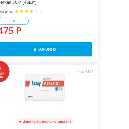
легкая 30кг (45шт)
Остаток
шт.
475 P
В КОРЗИНУ
Код: 8157
🔥 Цена на эту позицию снижена