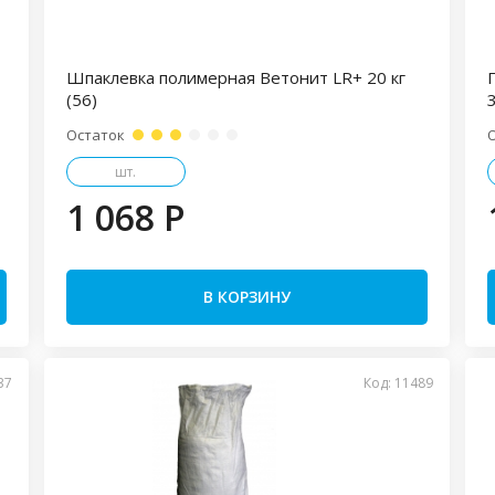
Шпаклевка полимерная Ветонит LR+ 20 кг
(56)
Остаток
шт.
1 068 P
В КОРЗИНУ
37
Код: 11489