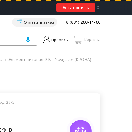
×
Установить
8 (831) 260-11-60
Оплатить заказ
Корзина
Профиль
ва
Элемент питания 9 Вт Navigator (КРОНА)
од: 2975
52 P
💎⚡💎
ПОЧТИ