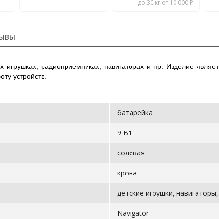
до 30 кг от 10 000 Р
ЫВЫ
ких игрушках, радиоприемниках, навигаторах и пр. Изделие явля
оту устройств.
батарейка
9 Вт
солевая
крона
детские игрушки, навигаторы
Navigator