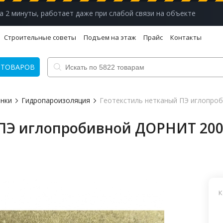
а 2 минуты, работает даже при слабой связи на объекте
Строительные советы
Подъем на этаж
Прайс
Контакты
 ТОВАРОВ
нки
Гидропароизоляция
Геотекстиль нетканый ПЭ иглопро
 ПЭ иглопробивной ДОРНИТ 20
К