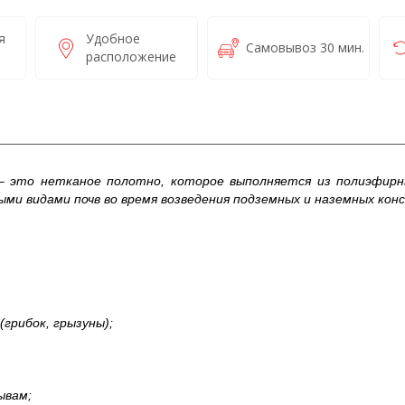
я
Удобное
Самовывоз 30 мин.
расположение
 это нетканое полотно, которое выполняется из полиэфирны
ми видами почв во время возведения подземных и наземных кон
грибок, грызуны);
ывам;