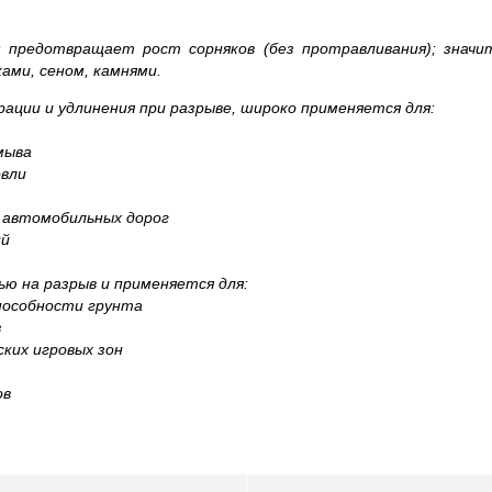
; предотвращает рост сорняков (без протравливания); значи
ами, сеном, камнями.
ции и удлинения при разрыве, широко применяется для:
мыва
вли
автомобильных дорог
ий
ю на разрыв и применяется для:
пособности грунта
в
их игровых зон
ов