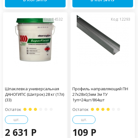
Код: 14532
Код: 12293
Шпаклевка универсальная
Профиль направляющий ПН
ДАНОГИПС (Шитрок) 28 кг (17л)
27х28х0,5мм 3м ТУ
(33)
1уп=24шт/864шт
Остаток
Остаток
шт.
шт.
2 631 P
109 P