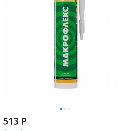
513 P