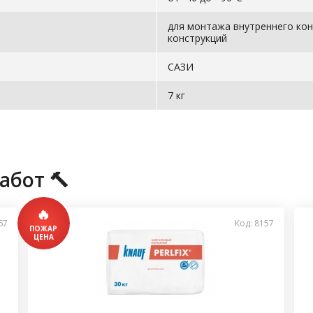
для монтажа внутреннего кон
конструкций
САЗИ
7 кг
абот 🔨
67
Код: 8157