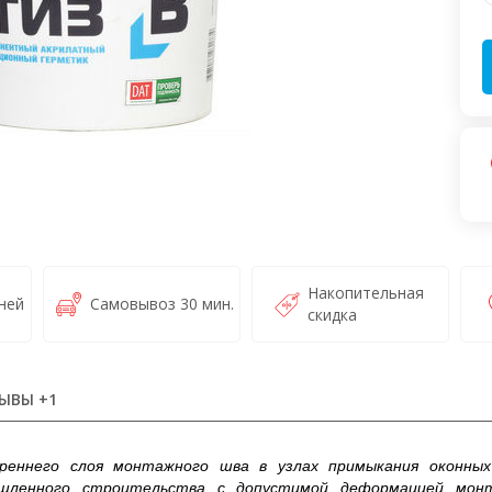
Накопительная
ней
Самовывоз 30 мин.
скидка
ЫВЫ +1
реннего слоя монтажного шва в узлах примыкания оконных
ышленного строительства с допустимой деформацией мо