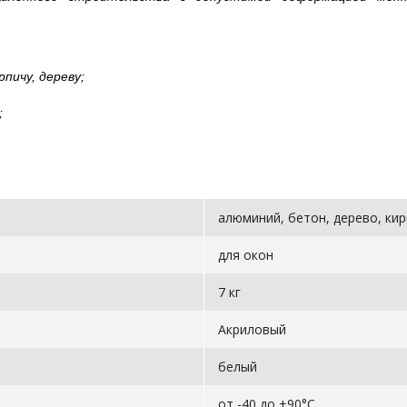
пичу, дереву;
;
алюминий, бетон, дерево, кир
для окон
7 кг
Акриловый
белый
от -40 до +90°C