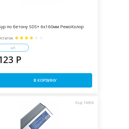
Бур по бетону SDS+ 6х160мм РемоКолор
Остаток
шт.
123 P
В КОРЗИНУ
Код: 16656