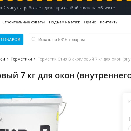
а 2 минуты, работает даже при слабой связи на объекте
Строительные советы
Подъем на этаж
Прайс
Контакты
 ТОВАРОВ
леи
Герметики
Герметик Стиз В акриловый 7 кг для окон (вн
вый 7 кг для окон (внутреннег
К