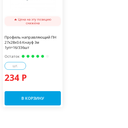
🔥 Цена на эту позицию
снижена
Профиль направляющий ПН
27х28х0.6 Кнауф 3м
1уп=16/336шт
Остаток
шт.
234 P
В КОРЗИНУ