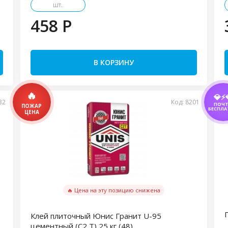
шт.
458 P
В КОРЗИНУ
💎⚡
32
Код: 8201
ПОЧ
БЕСПЛА
🔥 Цена на эту позицию снижена
Клей плиточный Юнис Гранит U-95
цементный (C2 T) 25 кг (48)