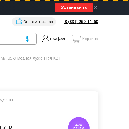
×
Установить
8 (831) 260-11-60
Оплатить заказ
Корзина
Профиль
ГМЛ 35-9 медная луженная КВТ
од: 1388
37 P
💎⚡💎
ПОЧТИ