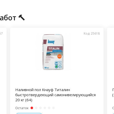
абот 🔨
57
Код: 25618
Наливной пол Кнауф Титалин
быстротвердеющий самонивелирующийся
20 кг (64)
Остаток