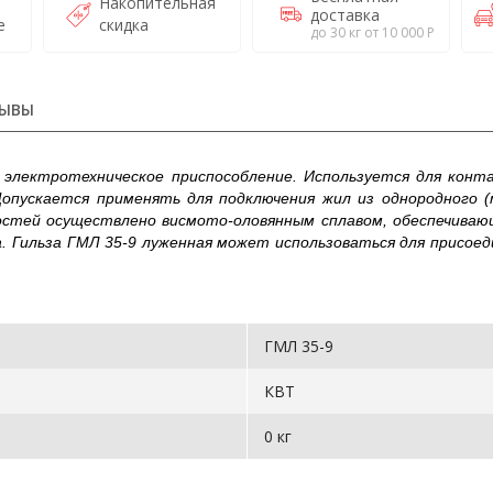
Накопительная
доставка
е
скидка
до 30 кг от 10 000 Р
ЫВЫ
 электротехническое приспособление. Используется для конт
Допускается применять для подключения жил из однородного (
остей осуществлено висмото-оловянным сплавом, обеспечиваю
а. Гильза ГМЛ 35-9 луженная может использоваться для присоед
ГМЛ 35-9
КВТ
0 кг