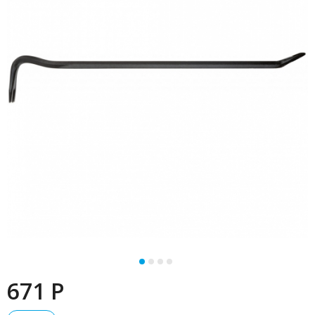
671 P