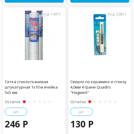
Код: 14071
Код: 20811
Сетка стеклотканевая
Сверло по керамике и стеклу
штукатурная 1х10 м ячейка
4,0мм 4 грани Quadro
5х5 мм
"Hagwert"
Остаток
Остаток
шт.
шт.
246 P
130 P