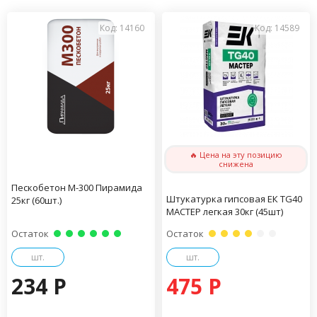
Код: 14160
Код: 14589
🔥 Цена на эту позицию
снижена
Пескобетон М-300 Пирамида
Штукатурка гипсовая ЕК TG40
25кг (60шт.)
МАСТЕР легкая 30кг (45шт)
Остаток
Остаток
шт.
шт.
234 P
475 P