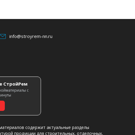
info@stroyrem-nn.ru
е СтройРем
ройматериалы с
минуты
материалов содержит актуальные разделы
атурой продукции для строительных, отделочных,