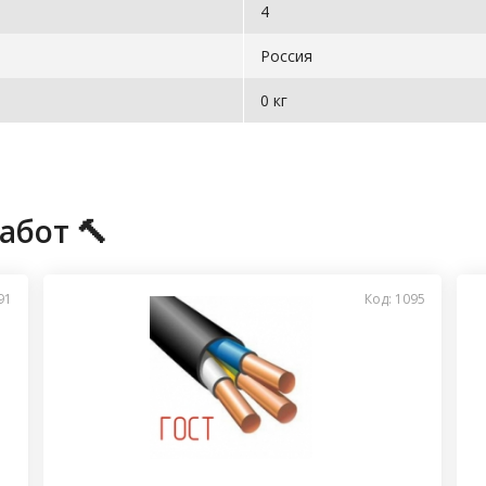
4
Россия
0 кг
абот 🔨
91
Код: 1095