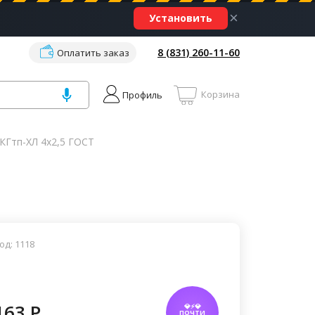
×
Установить
8 (831) 260-11-60
Оплатить заказ
Корзина
Профиль
КГтп-ХЛ 4х2,5 ГОСТ
од: 1118
163 P
💎⚡💎
ПОЧТИ