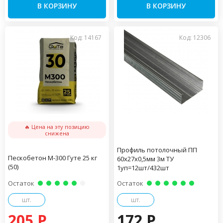
В КОРЗИНУ
В КОРЗИНУ
Код: 14167
Код: 12306
🔥 Цена на эту позицию
снижена
Профиль потолочный ПП
Пескобетон М-300 Гуте 25 кг
60х27х0,5мм 3м ТУ
(50)
1уп=12шт/432шт
Остаток
Остаток
шт.
шт.
205 P
172 P