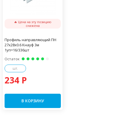
🔥 Цена на эту позицию
снижена
Профиль направляющий ПН
27х28х0.6 Кнауф 3м
1уп=16/336шт
Остаток
шт.
234 P
В КОРЗИНУ