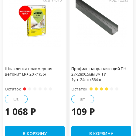
Код: 14513
Код: 12293
Шпаклевка полимерная
Профиль направляющий ПН
Ветонит LR+ 20 кг (56)
27х28х0,5мм 3м ТУ
1уп=24шт/864шт
Остаток
Остаток
шт.
шт.
1 068 P
109 P
В КОРЗИНУ
В КОРЗИНУ