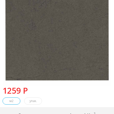
1259 P
м2
упак.
2