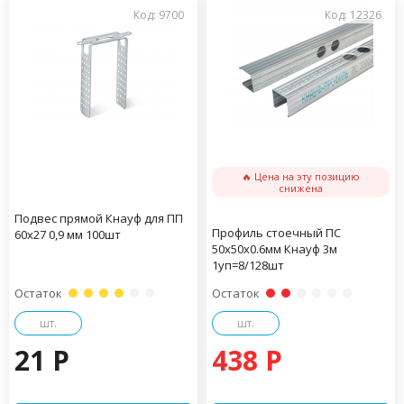
Код: 9700
Код: 12326
🔥 Цена на эту позицию
снижена
Подвес прямой Кнауф для ПП
Профиль стоечный ПС
60х27 0,9 мм 100шт
50х50х0.6мм Кнауф 3м
1уп=8/128шт
Остаток
Остаток
шт.
шт.
21 P
438 P