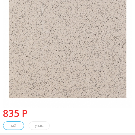
835 P
м2
упак.