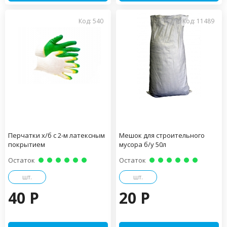
Код: 540
Код: 11489
Перчатки х/б с 2-м латексным
Мешок для строительного
покрытием
мусора б/у 50л
Остаток
Остаток
шт.
шт.
40 P
20 P