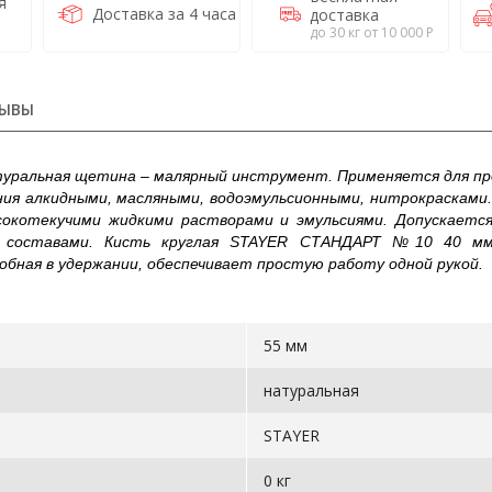
я
Доставка за 4 часа
доставка
до 30 кг от 10 000 Р
ЫВЫ
уральная щетина – малярный инструмент. Применяется для пр
ния алкидными, масляными, водоэмульсионными, нитрокрасками
сокотекучими жидкими растворами и эмульсиями. Допускается
и составами. Кисть круглая STAYER СТАНДАРТ №10 40 м
обная в удержании, обеспечивает простую работу одной рукой.
55 мм
натуральная
STAYER
0 кг