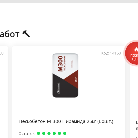
абот 🔨
60
Код: 14160
Пескобетон М-300 Пирамида 25кг (60шт.)
Остаток