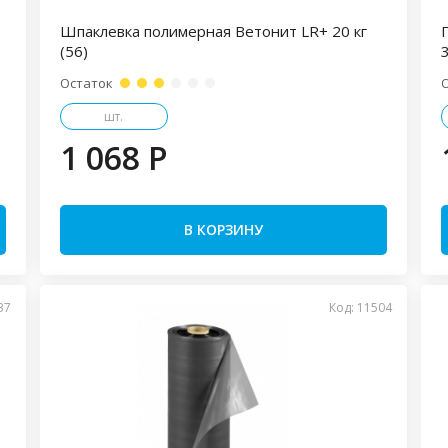
Шпаклевка полимерная Ветонит LR+ 20 кг
(56)
Остаток
шт.
1 068 P
В КОРЗИНУ
37
Код: 11504