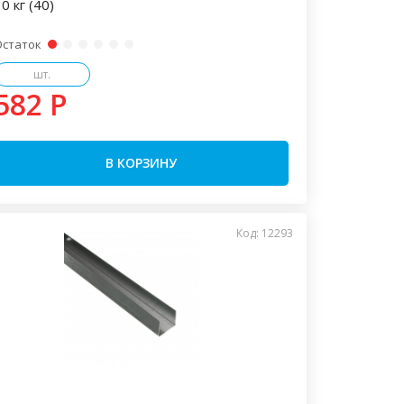
0 кг (40)
Остаток
шт.
582 P
В КОРЗИНУ
Код: 12293