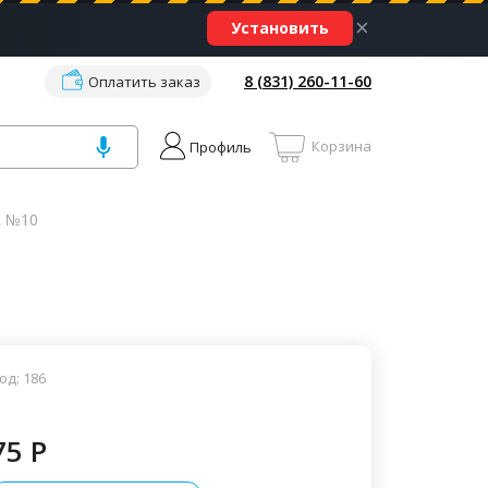
×
Установить
8 (831) 260-11-60
Оплатить заказ
Корзина
Профиль
R №10
од: 186
75 P