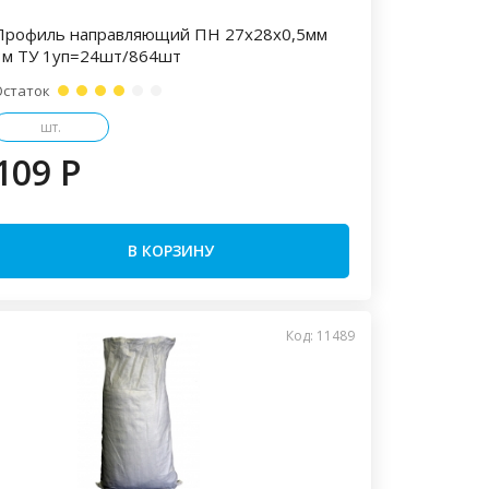
Профиль направляющий ПН 27х28х0,5мм
3м ТУ 1уп=24шт/864шт
Остаток
шт.
109 P
В КОРЗИНУ
Код: 11489