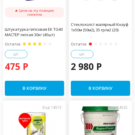
🔥 Цена на эту позицию
снижена
Стеклохолст малярный Кнауф
Штукатурка гипсовая ЕК TG40
1х50м (50м2), 35 гр/м2 (20)
МАСТЕР легкая 30кг (45шт)
Остаток
Остаток
шт.
шт.
475 P
2 980 P
В КОРЗИНУ
В КОРЗИНУ
Код: 14513
Код: 14532