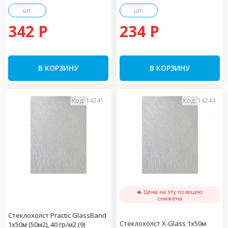
шт.
шт.
342 P
234 P
В КОРЗИНУ
В КОРЗИНУ
Код: 14241
Код: 14244
🔥 Цена на эту позицию
снижена
Стеклохолст Practiс GlassBand
Стеклохолст X-Glass 1х50м
1х50м (50м2), 40 гр/м2 (9)