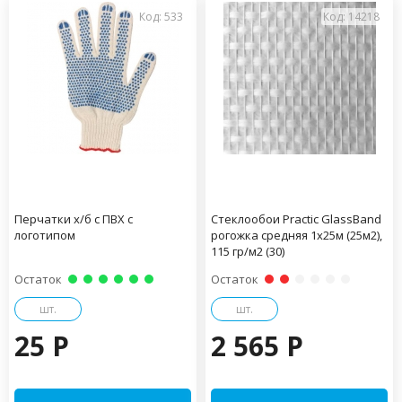
Код: 533
Код: 14218
Перчатки х/б с ПВХ с
Стеклообои Practiс GlassBand
логотипом
рогожка средняя 1х25м (25м2),
115 гр/м2 (30)
Остаток
Остаток
шт.
шт.
25 P
2 565 P