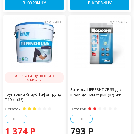
В КОРЗИНУ
В КОРЗИНУ
Код: 7403
Код: 15498
🔥 Цена на эту позицию
снижена
Затирка ЦЕРЕЗИТ CE 33 для
Грунтовка Кнауф Тифенгрунд
швов до 6мм серый(07) 5кг
F 10 кг (36)
Остаток
Остаток
шт.
шт.
1 374 P
793 P