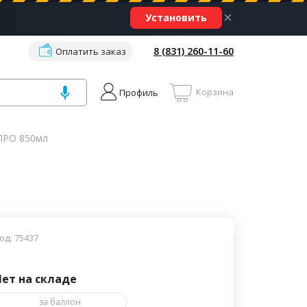
×
Установить
8 (831) 260-11-60
Оплатить заказ
Корзина
Профиль
ПРО 850мл
од: 75437
Нет на складе
за баллон