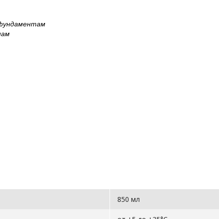
 фундаментам
нам
850 мл