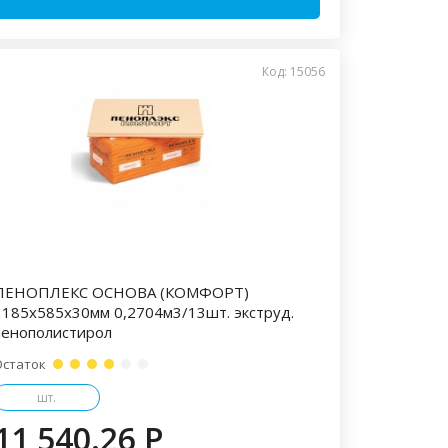
Код: 15056
ПЕНОПЛЕКС ОСНОВА (КОМФОРТ)
1185х585х30мм 0,2704м3/13шт. экструд.
пенополистирол
Остаток
шт.
11 540.26 P