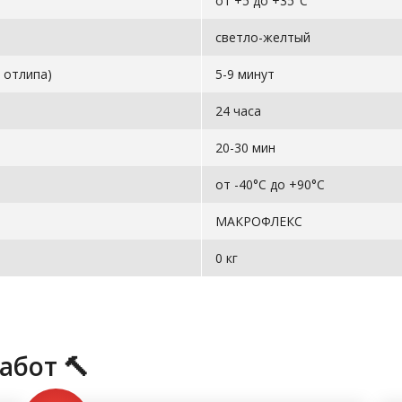
от +5 до +35°C
светло-желтый
 отлипа)
5-9 минут
24 часа
20-30 мин
от -40°С до +90°С
МАКРОФЛЕКС
0 кг
абот 🔨