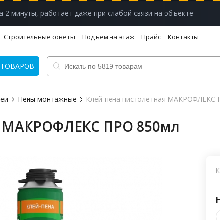
а 2 минуты, работает даже при слабой связи на объекте
Строительные советы
Подъем на этаж
Прайс
Контакты
 ТОВАРОВ
леи
Пены монтажные
Клей-пена пистолетная МАКРОФЛЕКС 
я МАКРОФЛЕКС ПРО 850мл
К