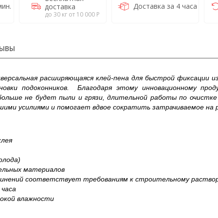
ин.
Доставка за 4 часа
доставка
до 30 кг от 10 000 Р
ЫВЫ
версальная расширяющаяся клей-пена для быстрой фиксации и
новки подоконников. Благодаря этому инновационному про
 больше не будет пыли и грязи, длительной работы по очистк
ими усилиями и помогает вдвое сократить затрачиваемое на 
клея
олода)
ельных материалов
единений соответствует требованиям к строительному раствору
 часа
сокой влажности