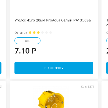
Уголок 45гр 20мм ProAqua белый PA13508Б
Остаток
шт.
7.10 P
В КОРЗИНУ
01
Код: 1371