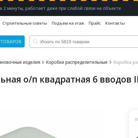
а 2 минуты, работает даже при слабой связи на объекте
Строительные советы
Подъем на этаж
Прайс
Контакты
 ТОВАРОВ
ановочные изделия
Коробки распределительные
Коробка рас
ная о/п квадратная 6 вводов I
К