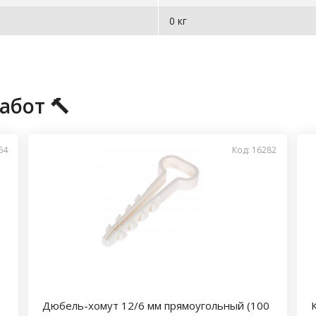
0 кг
абот 🔨
64
Код: 16282
0
Дюбель-хомут 12/6 мм прямоугольный (100