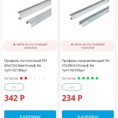
🔥 Цена на эту позицию
🔥 Цена на эту позицию
снижена
снижена
Профиль потолочный ПП
Профиль направляющий ПН
60х27х0.6мм Кнауф 3м
27х28х0.6 Кнауф 3м
1уп=12/180шт
1уп=16/336шт
Остаток
Остаток
шт.
шт.
342 P
234 P
В КОРЗИНУ
В КОРЗИНУ