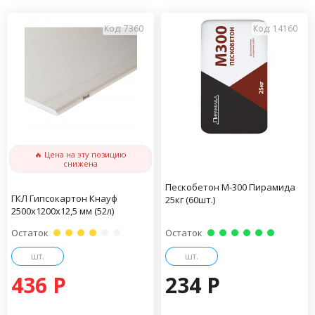
Код: 7360
Код: 14160
🔥 Цена на эту позицию
снижена
Пескобетон М-300 Пирамида
ГКЛ Гипсокартон Кнауф
25кг (60шт.)
2500х1200х12,5 мм (52л)
Остаток
Остаток
шт.
шт.
436 P
234 P