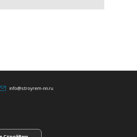
info@stroyrem-nn.ru
е СтройРем