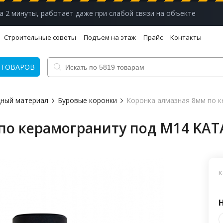
а 2 минуты, работает даже при слабой связи на объекте
Строительные советы
Подъем на этаж
Прайс
Контакты
 ТОВАРОВ
дный материал
Буровые коронки
Коронка алмазная 8мм по 
по керамограниту под М14 KA
К