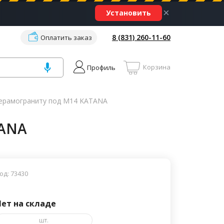
×
Установить
8 (831) 260-11-60
Оплатить заказ
Корзина
Профиль
керамограниту под М14 KATANA
TANA
од: 73430
Нет на складе
шт.