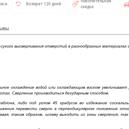
Накопительная
часа
Возврат 120 дней
скидка
ЫВЫ
я сухого высверливания отверстий в разнообразных материалах
ьное охлаждение водой или охлаждающим воском увеличивает р
ротах. Сверление производиться безударным способом.
блона, либо под углом 45 градусов во избежание соскальз
ижения перевести сверло в перпендикулярное положение отн
авая, таким образом, шламу выходить из зоны сверления, та