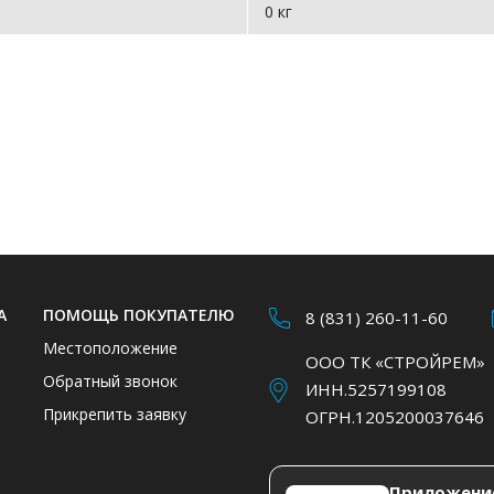
0 кг
А
ПОМОЩЬ ПОКУПАТЕЛЮ
8 (831) 260-11-60
Местоположение
ООО ТК «СТРОЙРЕМ»
Обратный звонок
ИНН.5257199108
Прикрепить заявку
ОГРН.1205200037646
Приложени