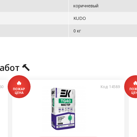
коричневый
KUDO
0 кг
абот 🔨
60
Код: 14589