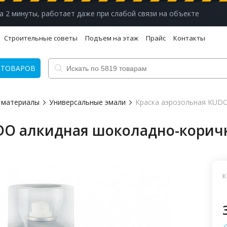
а 2 минуты, работает даже при слабой связи на объекте
Строительные советы
Подъем на этаж
Прайс
Контакты
 ТОВАРОВ
 материалы
Универсальные эмали
Краска аэрозольная KUDO
DO алкидная шоколадно-коричн
К