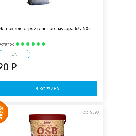
Мешок для строительного мусора б/у 50л
Остаток
шт.
20 P
В КОРЗИНУ
🚀
Код: 9890
ЗА
ШЕ
В!