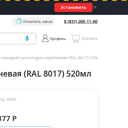
×
Установить
8 (831) 260-11-60
Оплатить заказ
Корзина
Профиль
 алкидная шоколадно-коричневая (RAL 8017) 520мл
евая (RAL 8017) 520мл
од: 36290
377 P