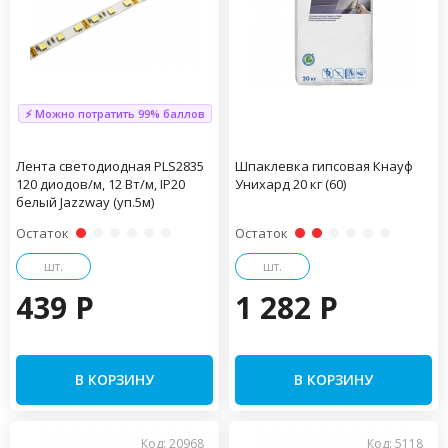
⚡ Можно потратить 99% баллов
Лента светодиодная PLS2835
Шпаклевка гипсовая Кнауф
120 диодов/м, 12 Вт/м, IP20
Унихард 20 кг (60)
белый Jazzway (уп.5м)
Остаток
Остаток
шт.
шт.
439 P
1 282 P
В КОРЗИНУ
В КОРЗИНУ
Код: 20968
Код: 5118