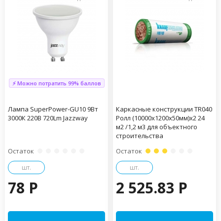
⚡ Можно потратить 99% баллов
Лампа SuperPower-GU10 9Вт
Каркасные конструкции TR040
3000К 220В 720Lm Jazzway
Ролл (10000х1200х50мм)х2 24
м2 /1,2 м3 для объектного
строительства
Остаток
Остаток
шт.
шт.
78 P
2 525.83 P