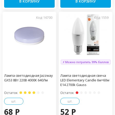
В КОРЗИНУ
В КОРЗИНУ
Код: 16700
Код: 1559
⚡ Можно потратить 99% баллов
Лампа светодиодная Jazzway
Лампа светодиодная свеча
GX53 8Вт 220В 4000К 640Лм
LED Elementary Candle 6w=60w
E14 2700k Gauss
Остаток
Остаток
шт.
шт.
68 P
52 P