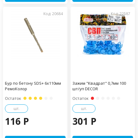
Код: 20684
Код: 22587
Бур по бетону SDS+ 6х110мм
Зажим "Квадрат" 0,7мм 100
РемоКолор
шт/уп DECOR
Остаток
Остаток
шт.
шт.
116 P
301 P