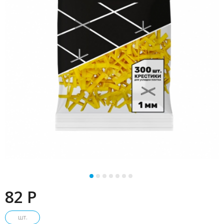
82 P
шт.