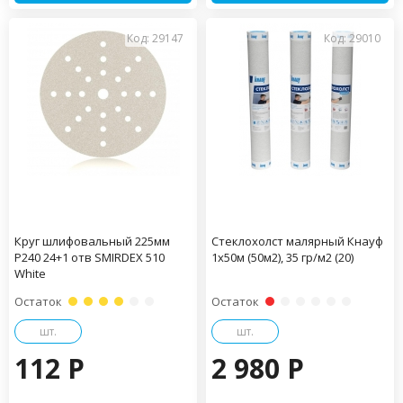
Код: 29147
Код: 29010
Круг шлифовальный 225мм
Стеклохолст малярный Кнауф
Р240 24+1 отв SMIRDEX 510
1х50м (50м2), 35 гр/м2 (20)
White
Остаток
Остаток
шт.
шт.
112 P
2 980 P