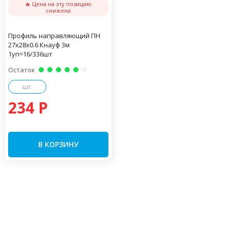
🔥 Цена на эту позицию
снижена
Профиль направляющий ПН
27х28х0.6 Кнауф 3м
1уп=16/336шт
Остаток
шт.
234 P
В КОРЗИНУ