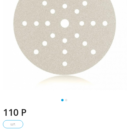
110 P
шт.