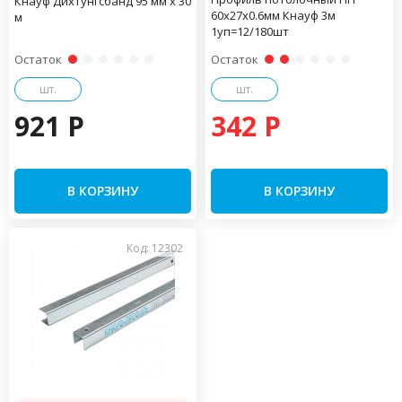
Кнауф Дихтунгсбанд 95 мм х 30
60х27х0.6мм Кнауф 3м
м
1уп=12/180шт
Остаток
Остаток
шт.
шт.
921 P
342 P
В КОРЗИНУ
В КОРЗИНУ
Код: 12302