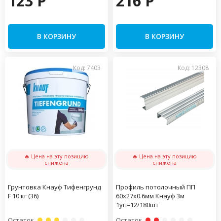
123 P
216 P
В КОРЗИНУ
В КОРЗИНУ
Код: 7403
Код: 12308
🔥 Цена на эту позицию
🔥 Цена на эту позицию
снижена
снижена
Грунтовка Кнауф Тифенгрунд
Профиль потолочный ПП
F 10 кг (36)
60х27х0.6мм Кнауф 3м
1уп=12/180шт
Остаток
Остаток