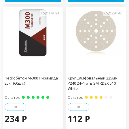
Код: 14160
Код: 29147
Пескобетон М-300 Пирамида
Круг шлифовальный 225мм
25кг (60шт.)
Р240 24+1 отв SMIRDEX 510
White
Остаток
Остаток
шт.
шт.
234 P
112 P