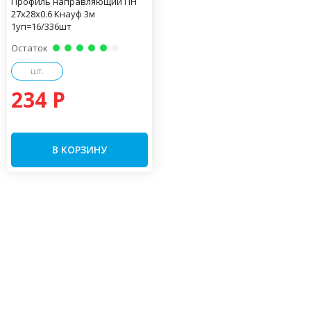
Профиль направляющий ПН
27х28х0.6 Кнауф 3м
1уп=16/336шт
Остаток
шт.
234 P
В КОРЗИНУ