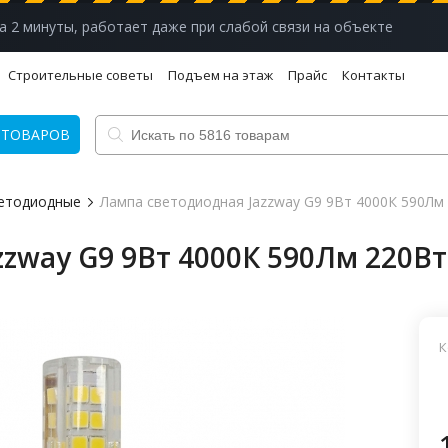
а 2 минуты, работает даже при слабой связи на объекте
Строительные советы
Подъем на этаж
Прайс
Контакты
 ТОВАРОВ
етодиодные
Лампа светодиодная Jazzway G9 9Вт 4000К 590Лм
zway G9 9Вт 4000К 590Лм 220Вт
К