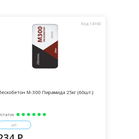
Код: 14160
Пескобетон М-300 Пирамида 25кг (60шт.)
Остаток
шт.
234 P