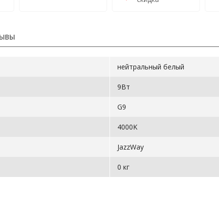
ЫВЫ
нейтральный белый
9Вт
G9
4000K
JazzWay
0 кг