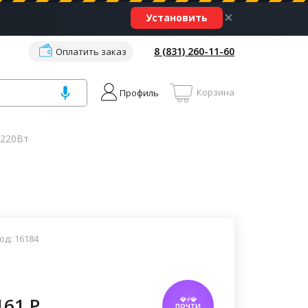
×
Установить
8 (831) 260-11-60
Оплатить заказ
Корзина
Профиль
 220Вт
од: 16184
161 P
💎⚡💎
ПОЧТИ