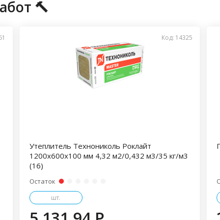
абот 🔨
61
Код: 14325
Утеплитель Технониколь Роклайт
1200х600х100 мм 4,32 м2/0,432 м3/35 кг/м3
(16)
Остаток
шт.
5 131.94 P