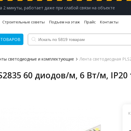
а 2 минуты, работает даже при слабой связи на объекте
Строительные советы
Подъем на этаж
Прайс
Контакты
 ТОВАРОВ
нты светодиодные и комплектующие
Лента светодиодная PLS28
2835 60 диодов/м, 6 Вт/м, IP20
К