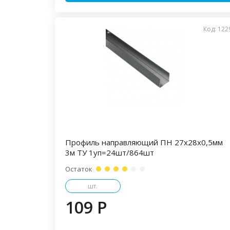
Код: 122
Профиль направляющий ПН 27х28х0,5мм
3м ТУ 1уп=24шт/864шт
Остаток
шт.
109 P