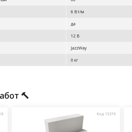
6 Вт/м
да
12 В
JazzWay
0 кг
абот 🔨
18
Код: 15376