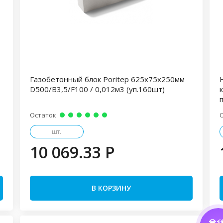
Газобетонный блок Poritep 625х75х250мм
D500/В3,5/F100 / 0,012м3 (уп.160шт)
Остаток
шт.
10 069.33 P
В КОРЗИНУ
💎⚡