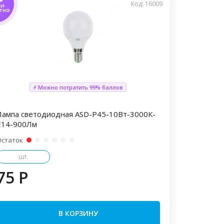
Код: 16009
ТИ
ТНО
⚡ Можно потратить 99% баллов
Лампа светодиодная ASD-Р45-10Вт-3000К-
Е14-900Лм
Остаток
шт.
75 P
В КОРЗИНУ