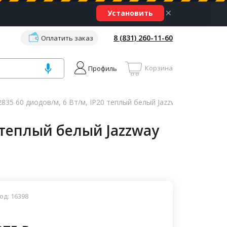
×
Установить
8 (831) 260-11-60
Оплатить заказ
Корзина
Профиль
35 60 диодов/м, 6 Вт/м, IP20 теплый белый Jazzway (уп.5м)
 теплый белый Jazzway
од: 16398