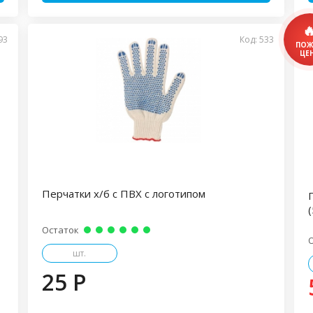
93
Код: 533
Перчатки х/б с ПВХ с логотипом
(
Остаток
шт.
25 P