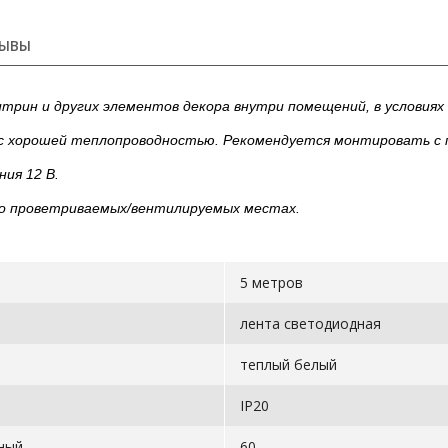
ЫВЫ
итрин и других элементов декора внутри помещений, в условия
и с хорошей теплопроводностью. Рекомендуется монтировать с
ия 12 В.
о проветриваемых/вентилируемых местах.
5 метров
лента светодиодная
теплый белый
IP20
нный
60