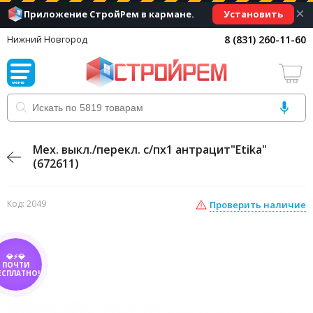
×
Установить
Приложение СтройРем в кармане.
8 (831) 260-11-60
Нижний Новгород
Мех. выкл./перекл. с/пx1 антрацит"Etika"
(672611)
Код: 2049
Проверить наличие
💎⚡💎
ПОЧТИ
ЕСПЛАТНО!