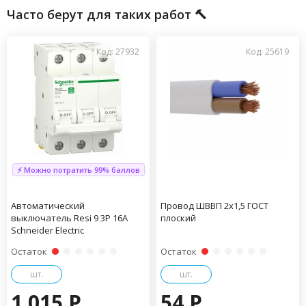
Часто берут для таких работ 🔨
Код: 27932
Код: 25619
⚡ Можно потратить 99% баллов
Автоматический
Провод ШВВП 2х1,5 ГОСТ
выключатель Resi 9 3P 16А
плоский
Schneider Electric
Остаток
Остаток
шт.
шт.
1 015 P
54 P