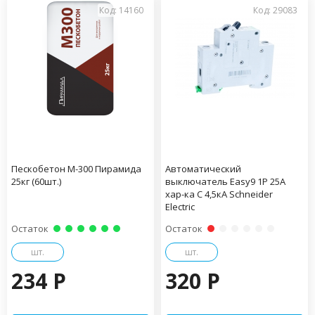
Код: 14160
Код: 29083
Пескобетон М-300 Пирамида
Автоматический
25кг (60шт.)
выключатель Easy9 1P 25А
хар-ка С 4,5кА Schneider
Electric
Остаток
Остаток
шт.
шт.
234 P
320 P