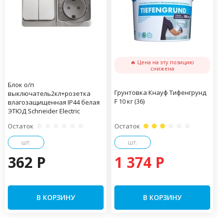
🔥 Цена на эту позицию
снижена
Блок о/п
Грунтовка Кнауф Тифенгрунд
выключатель2кл+розетка
F 10 кг (36)
влагозащищенная IP44 белая
ЭТЮД Schneider Electric
Остаток
Остаток
шт.
шт.
362 P
1 374 P
В КОРЗИНУ
В КОРЗИНУ