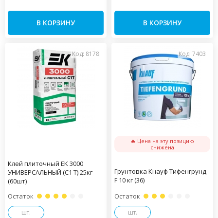
В КОРЗИНУ
В КОРЗИНУ
Код: 8178
Код: 7403
🔥 Цена на эту позицию
снижена
Клей плиточный ЕК 3000
Грунтовка Кнауф Тифенгрунд
УНИВЕРСАЛЬНЫЙ (С1 Т) 25кг
F 10 кг (36)
(60шт)
Остаток
Остаток
шт.
шт.