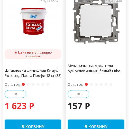
Код: 14537
Код: 2606
🔥 Цена на эту позицию
снижена
Механизм выключателя
Шпаклевка финишная Кнауф
одноклавишный белый Etika
Ротбанд Паста Профи 18 кг (33)
Остаток
Остаток
шт.
шт.
1 623 P
157 P
В КОРЗИНУ
В КОРЗИНУ