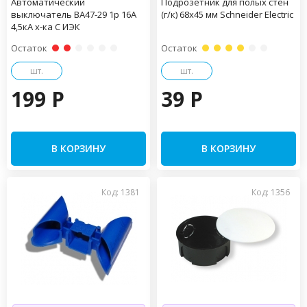
Автоматический
Подрозетник для полых стен
выключатель ВА47-29 1р 16А
(г/к) 68х45 мм Schneider Electric
4,5кА х-ка С ИЭК
Остаток
Остаток
шт.
шт.
199 P
39 P
В КОРЗИНУ
В КОРЗИНУ
Код: 1381
Код: 1356