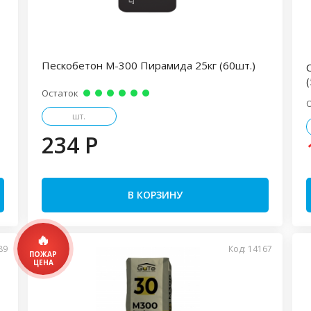
Пескобетон М-300 Пирамида 25кг (60шт.)
(
Остаток
шт.
234 P
В КОРЗИНУ
89
Код: 14167