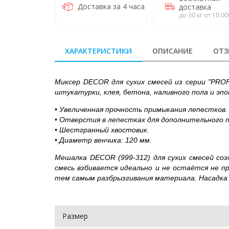
Доставка за 4 часа
доставка
до 30 кг от 10 00
ХАРАКТЕРИСТИКИ
ОПИСАНИЕ
ОТЗ
Миксер DECOR для сухих смесей из серии "PROF
штукатурки, клея, бетона, наливного пола и эпо
• Увеличенная прочность примыкания лепестков.
• Отверстия в лепестках для дополнительного 
• Шестгранный хвостовик.
• Диаметр венчика: 120 мм.
Мешалка
DECOR (999-312)
для сухих смесей со
смесь взбивается идеально и не остаётся не п
тем самым разбрызгивания материала. Насадка 
Размер