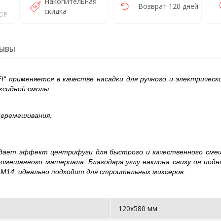
Накопительная
Возврат 120 дней
скидка
0 Р
ЫВЫ
I" применяется в качестве насадки для ручного и электриче
ксидной смолы.
перемешивания.
здает эффект центрифуги для быстрого и качественного смеш
ромешанного материала. Благодаря углу наклона снизу он под
М14, идеально подходит для строительных миксеров.
120х580 мм