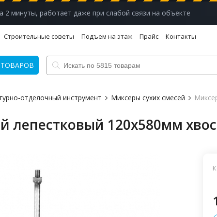
а 2 минуты, работает даже при слабой связи на объекте
Строительные советы
Подъем на этаж
Прайс
Контакты
 ТОВАРОВ
турно-отделочный инструмент
Миксеры сухих смесей
Миксер
ей лепестковый 120х580мм хво
К