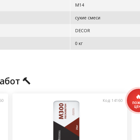
М14
сухие смеси
DECOR
0 кг
абот 🔨
60
Код: 14160