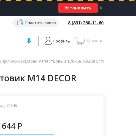
×
Установить
8 (831) 260-11-60
Оплатить заказ
Корзина
Профиль
 для сухих смесей лепестковый 120х580мм хвостовик М14 DЕC
стовик М14 DЕCOR
од: 75346
1644 P