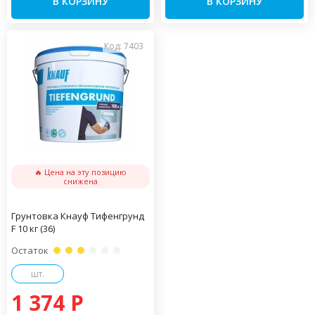
В КОРЗИНУ
В КОРЗИНУ
Код: 7403
🔥 Цена на эту позицию
снижена
Грунтовка Кнауф Тифенгрунд
F 10 кг (36)
Остаток
шт.
1 374 P