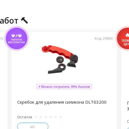
абот 🔨
💎⚡💎
10
Код: 29800
ПОЧТИ
БЕСПЛАТНО
⚡ Можно потратить 99% баллов
Скребок для удаления силикона DLT63200
Остаток
шт.