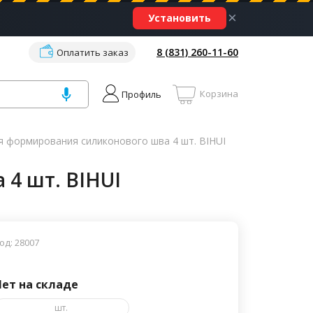
×
Установить
8 (831) 260-11-60
Оплатить заказ
Корзина
Профиль
я формирования силиконового шва 4 шт. BIHUI
4 шт. BIHUI
од: 28007
Нет на складе
шт.