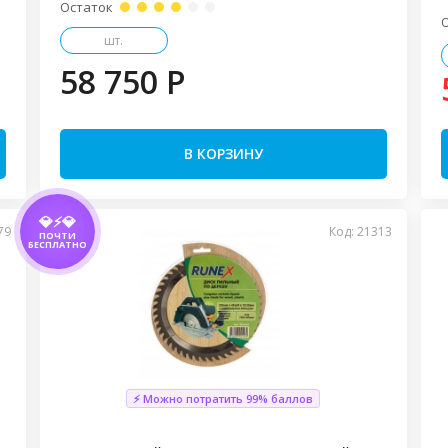
Остаток
шт.
58 750 P
В КОРЗИНУ
💎⚡💎
79
Код: 21313
ПОЧТИ
БЕСПЛАТНО
⚡ Можно потратить 99% баллов