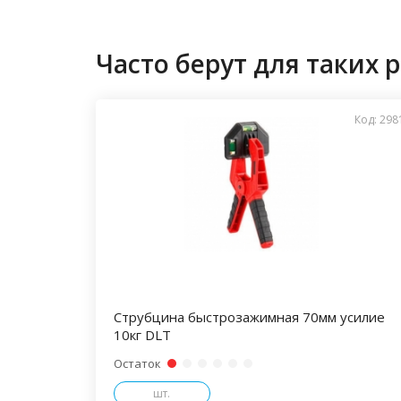
Часто берут для таких р
Код: 298
Струбцина быстрозажимная 70мм усилие
10кг DLT
Остаток
шт.