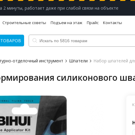
а 2 минуты, работает даже при слабой связи на объекте
Строительные советы
Подъем на этаж
Прайс
Контакты
 ТОВАРОВ
турно-отделочный инструмент
Шпатели
Набор шпателей дл
рмирования силиконового шва 
К