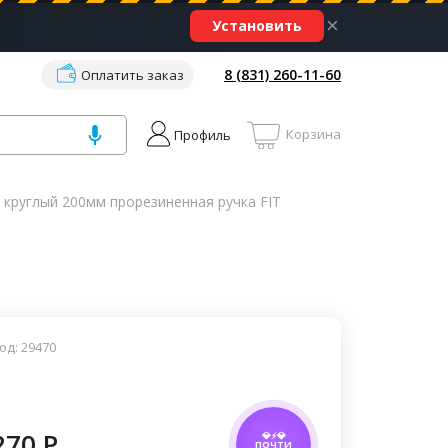
×
Установить
8 (831) 260-11-60
Оплатить заказ
Корзина
Профиль
 круглый 200мм прорезиненная ручка FIT
од: 29470
270 P
💎⚡💎
ПОЧТИ