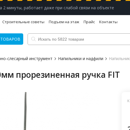
а 2 минуты, работает даже при слабой связи на объекте
Строительные советы
Подъем на этаж
Прайс
Контакты
 ТОВАРОВ
рно-слесарный инструмент
Напильники и надфили
Напильник
мм прорезиненная ручка FIT
К