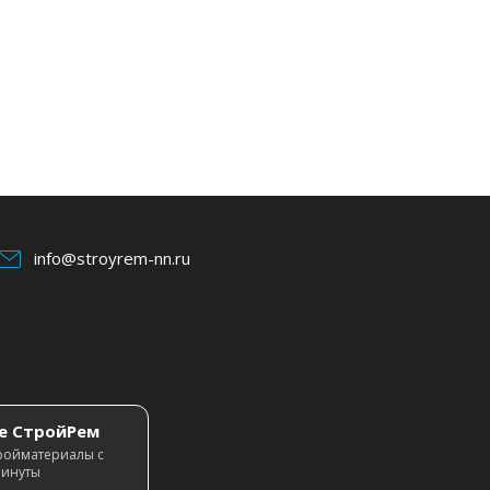
info@stroyrem-nn.ru
е СтройРем
ройматериалы с
минуты