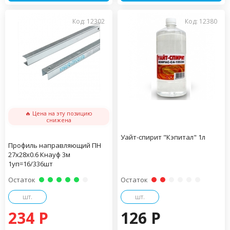
Код: 12302
Код: 12380
🔥 Цена на эту позицию
снижена
Уайт-спирит "Кэпитал" 1л
Профиль направляющий ПН
27х28х0.6 Кнауф 3м
1уп=16/336шт
Остаток
Остаток
шт.
шт.
234 P
126 P