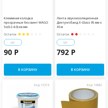
Клеммная колодка
Лента звукоизоляционная
прозрачные без винт WAGO
Дихтунгсбанд X-Glass 95 мм х
5х(0.2-4.0) кв.мм
30 м
Остаток
Остаток
шт.
шт.
90 P
792 P
В КОРЗИНУ
В КОРЗИНУ
Код: 15319
Код: 10882