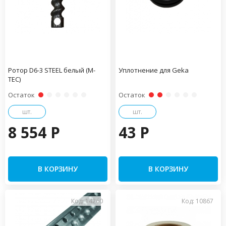
Ротор D6-3 STEEL белый (М-
Уплотнение для Geka
ТЕС)
Остаток
Остаток
шт.
шт.
8 554 P
43 P
В КОРЗИНУ
В КОРЗИНУ
Код: 14260
Код: 10867