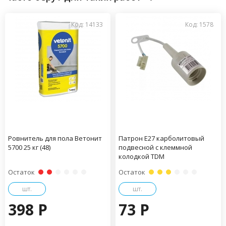
Код: 14133
Код: 1578
Ровнитель для пола Ветонит
Патрон Е27 карболитовый
5700 25 кг (48)
подвесной с клеммной
колодкой TDM
Остаток
Остаток
шт.
шт.
398 P
73 P