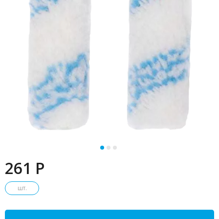
261 P
шт.